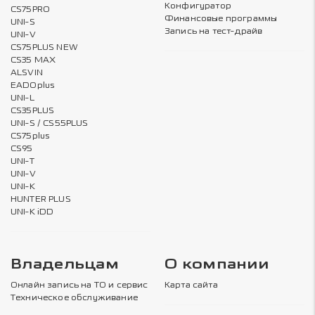
Конфигуратор
CS75PRO
Финансовые программы
UNI-S
Запись на тест-драйв
UNI-V
CS75PLUS NEW
CS35 MAX
ALSVIN
EADOplus
UNI-L
CS35PLUS
UNI-S / CS55PLUS
CS75plus
CS95
UNI-T
UNI-V
UNI-K
HUNTER PLUS
UNI-K iDD
Владельцам
О компании
Онлайн запись на ТО и сервис
Карта сайта
Техническое обслуживание